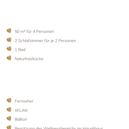
Urlaub mit Hund
Die Ferienwohnungen
Bauernherbst
Ferien mit ‚Wau‘-Faktor
Ausstattung & Leistungen
Bergadvent
Ausflugsziele
Preisliste
Aktuelles & Angebote
Aktuelles & Last-Minute
50 m² für 4 Personen
Angebote & Pauschalen
2 Schlafzimmer für je 2 Personen
1 Bad
Naturholzküche
Fernseher
WLAN
Balkon
Benützung des
Wellnessbereichs
im Haupthaus