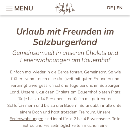
MENU
DE
EN
Urlaub mit Freunden im
Urlaub mit Familie / Kindern
Wellness & Fitness
Das Feriendorf
Kontakt / Lage
Salzburgerland
Urlaub am Bauernhof
Wellness im Chalet
Kontakt & Anfahrt
Das Feriendorf
Wellnessbereich
Urlaub mit Baby
Dorf-Plan
Anfrage
Gemeinsamzeit in unseren Chalets und
Massage & Beauty
Gastgeber & Team
Kinderabenteuer
Online-Buchung
Ferienwohnungen am Bauernhof
Fitness im Wald
Nachhaltigkeit
Streichelzoo
Gutscheine
Reiten & Kutschenfahrten
Newsletter
Galerie
Kulinarik
Einfach mal wieder in die Berge fahren. Gemeinsam. So wie
Lage & Webcam
Woodis Welt
Presse
früher. Nehmt euch eine (Aus)zeit mit guten Freunden und
Frühstück
Malvorlagen für Kinder
Jobs im Feriendorf
Gut zu wissen
verbringt unvergesslich schöne Tage bei uns im Salzburger
Mittag & Abend
Gewinnspiel
Urlaub zu zweit
Chalets
Land. Unsere luxuriösen
Chalets
am Bauernhof bieten Platz
Waldpicknick
für je bis zu 14 Personen – natürlich mit getrennten
Romantikurlaub
Die Chalets
Rezepte
Schlafzimmern und bis zu drei Bädern. So urlaubt ihr alle unter
Ausstattung & Leistungen
Urlaub mit Freunden
Aktiv
einem Dach und habt trotzdem Freiraum. Unsere
Preisliste
Ferienwohnungen
sind ideal für je 2 bis 4 Erwachsene. Tolle
Großarl im Sommer
Gemeinsamzeit
Ferienwohnungen
Extras und Freizeitmöglichkeiten machen eine
Großarl im Winter