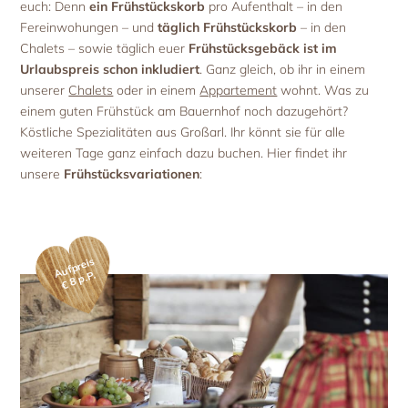
Urlaub mit Hund
euch: Denn
ein Frühstückskorb
pro Aufenthalt – in den
Die Ferienwohnungen
Bauernherbst
Ferien mit ‚Wau‘-Faktor
Fereinwohungen – und
täglich Frühstückskorb
– in den
Ausstattung & Leistungen
Bergadvent
Chalets – sowie täglich euer
Frühstücksgebäck ist im
Ausflugsziele
Preisliste
Aktuelles & Angebote
Urlaubspreis schon inkludiert
. Ganz gleich, ob ihr in einem
Aktuelles & Last-Minute
unserer
Chalets
oder in einem
Appartement
wohnt. Was zu
Angebote & Pauschalen
einem guten Frühstück am Bauernhof noch dazugehört?
Köstliche Spezialitäten aus Großarl. Ihr könnt sie für alle
weiteren Tage ganz einfach dazu buchen. Hier findet ihr
unsere
Frühstücksvariationen
:
Aufpreis
€ 8 p.P.