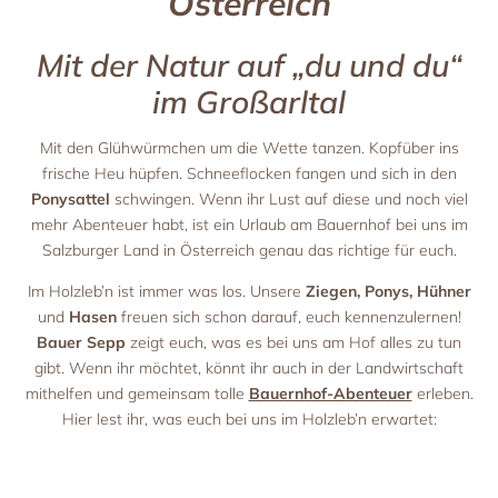
Österreich
Urlaub mit Hund
Die Ferienwohnungen
Bauernherbst
Ferien mit ‚Wau‘-Faktor
Ausstattung & Leistungen
Bergadvent
Mit der Natur auf „du und du“
Ausflugsziele
Preisliste
Aktuelles & Angebote
im Großarltal
Aktuelles & Last-Minute
Angebote & Pauschalen
Mit den Glühwürmchen um die Wette tanzen. Kopfüber ins
frische Heu hüpfen. Schneeflocken fangen und sich in den
Ponysattel
schwingen. Wenn ihr Lust auf diese und noch viel
mehr Abenteuer habt, ist ein Urlaub am Bauernhof bei uns im
Salzburger Land in Österreich genau das richtige für euch.
Im Holzleb’n ist immer was los. Unsere
Ziegen, Ponys, Hühner
und
Hasen
freuen sich schon darauf, euch kennenzulernen!
Bauer Sepp
zeigt euch, was es bei uns am Hof alles zu tun
gibt. Wenn ihr möchtet, könnt ihr auch in der Landwirtschaft
mithelfen und gemeinsam tolle
Bauernhof-Abenteuer
erleben.
Hier lest ihr, was euch bei uns im Holzleb’n erwartet: