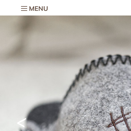
MENU
Das Feriendorf
Urlaub mit
Das Feriendorf
Urlaub am Ba
Dorf-Plan
Urlaub mit Ba
Gastgeber & Team
Kinderabente
Nachhaltigkeit
Streichelzoo
Galerie
Reiten & Kuts
Lage & Webcam
Woodis Welt
Gut zu wissen
Malvorlagen f
Chalets
Urlaub zu
<
Die Chalets
Romantikurla
Ausstattung & Leistungen
Urlaub mi
Preisliste