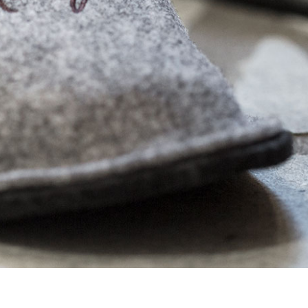
it
Großarl im Sommer
Großarl im Winter
t Hund
Bauernherbst
au‘-Faktor
Bergadvent
Ausflugsziele
 & Angebote
ast-Minute
auschalen