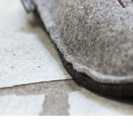
Gemeinsamze
Ferienwohnungen
Urlaub mi
Die Ferienwohnungen
Ferien mit ‚W
Ausstattung & Leistungen
Preisliste
Aktuelles
Aktuelles & L
Angebote & P