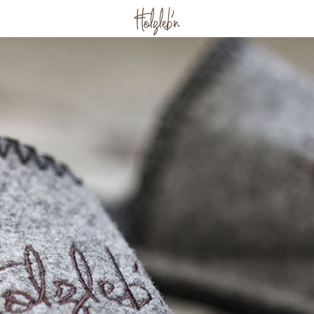
 Familie / Kindern
Wellness & Fitness
uernhof
Wellness im Chalet
by
Wellnessbereich
uer
Massage & Beauty
Fitness im Wald
chenfahrten
Kulinarik
Frühstück
ür Kinder
Mittag & Abend
 zweit
Waldpicknick
ub
Rezepte
t Freunden
Aktiv