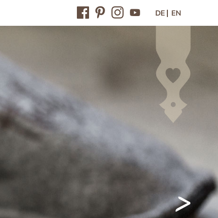
DE
EN
Kontakt / Lage
Kontakt & Anfahrt
Anfrage
Online-Buchung
Gutscheine
Newsletter
Presse
Jobs im Feriendorf
Gewinnspiel
>