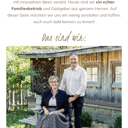
Urlaub mit Hund
mit innovativen Ideen vereint. Heute sind wir
ein echter
Die Ferienwohnungen
Bauernherbst
Ferien mit ‚Wau‘-Faktor
Familienbetrieb
und Gastgeber aus ganzem Herzen. Auf
Ausstattung & Leistungen
Bergadvent
dieser Seite möchten wir uns ein wenig vorstellen und hoffen,
Ausflugsziele
Preisliste
Aktuelles & Angebote
auch euch bald kennen zu lernen!
Aktuelles & Last-Minute
Das sind wir:
Angebote & Pauschalen