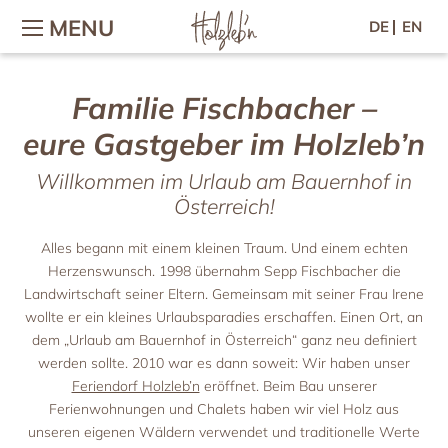
MENU
DE
EN
Familie Fischbacher –
Urlaub mit Familie / Kindern
Wellness & Fitness
Das Feriendorf
Kontakt / Lage
eure Gastgeber im Holzleb’n
Urlaub am Bauernhof
Wellness im Chalet
Kontakt & Anfahrt
Das Feriendorf
Wellnessbereich
Urlaub mit Baby
Dorf-Plan
Anfrage
Willkommen im Urlaub am Bauernhof in
Massage & Beauty
Gastgeber & Team
Kinderabenteuer
Online-Buchung
Österreich!
Fitness im Wald
Nachhaltigkeit
Streichelzoo
Gutscheine
Reiten & Kutschenfahrten
Newsletter
Galerie
Kulinarik
Alles begann mit einem kleinen Traum. Und einem echten
Lage & Webcam
Woodis Welt
Presse
Herzenswunsch. 1998 übernahm Sepp Fischbacher die
Frühstück
Malvorlagen für Kinder
Jobs im Feriendorf
Gut zu wissen
Landwirtschaft seiner Eltern. Gemeinsam mit seiner Frau Irene
Mittag & Abend
Gewinnspiel
Urlaub zu zweit
Chalets
wollte er ein kleines Urlaubsparadies erschaffen. Einen Ort, an
Waldpicknick
dem „Urlaub am Bauernhof in Österreich“ ganz neu definiert
Romantikurlaub
Die Chalets
Rezepte
werden sollte. 2010 war es dann soweit: Wir haben unser
Ausstattung & Leistungen
Urlaub mit Freunden
Aktiv
Feriendorf Holzleb’n
eröffnet. Beim Bau unserer
Preisliste
Ferienwohnungen und Chalets haben wir viel Holz aus
Großarl im Sommer
Gemeinsamzeit
Ferienwohnungen
unseren eigenen Wäldern verwendet und traditionelle Werte
Großarl im Winter