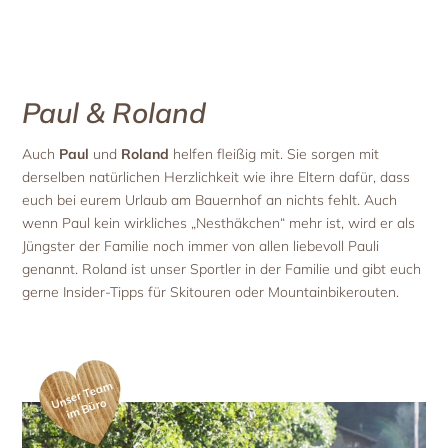
Paul & Roland
Auch
Paul
und
Roland
helfen fleißig mit. Sie sorgen mit
derselben natürlichen Herzlichkeit wie ihre Eltern dafür, dass
euch bei eurem Urlaub am Bauernhof an nichts fehlt. Auch
wenn Paul kein wirkliches „Nesthäkchen“ mehr ist, wird er als
Jüngster der Familie noch immer von allen liebevoll Pauli
genannt. Roland ist unser Sportler in der Familie und gibt euch
gerne Insider-Tipps für Skitouren oder Mountainbikerouten.
ns
er
T
e
a
m
i
m
B
ür
U
o