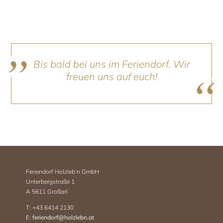
Bis bald bei uns im Feriendorf. Wir
freuen uns auf euch!
Feriendorf Holzleb’n GmbH
Unterbergstraße 1
A 5611 Großarl
T: +43 6414 2130
E:
feriendorf@holzlebn.at