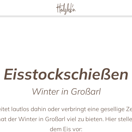
 Familie / Kindern
Wellness & Fitness
uernhof
Wellness im Chalet
by
Wellnessbereich
uer
Massage & Beauty
Fitness im Wald
Eisstockschießen
chenfahrten
Kulinarik
Frühstück
Winter in Großarl
ür Kinder
Mittag & Abend
 zweit
Waldpicknick
itet lautlos dahin oder verbringt eine gesellige Z
ub
Rezepte
t der Winter in Großarl viel zu bieten. Hier stell
t Freunden
Aktiv
dem Eis vor: