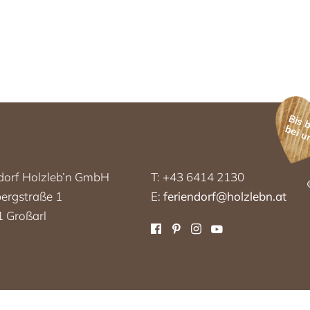
Bis 
bei u
dorf Holzleb’n GmbH
T: +43 6414 2130
ergstraße 1
E:
feriendorf@holzlebn.at
 Großarl