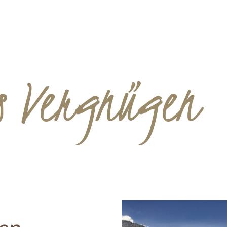
it
Großarl im Sommer
Großarl im Winter
t Hund
Bauernherbst
au‘-Faktor
Bergadvent
Ausflugsziele
 & Angebote
es Vergnügen
ast-Minute
auschalen