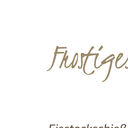
Gemeinsamze
Ferienwohnungen
Urlaub mi
Die Ferienwohnungen
Ferien mit ‚W
Ausstattung & Leistungen
Preisliste
Aktuelles
Frostig
Aktuelles & L
Angebote & P