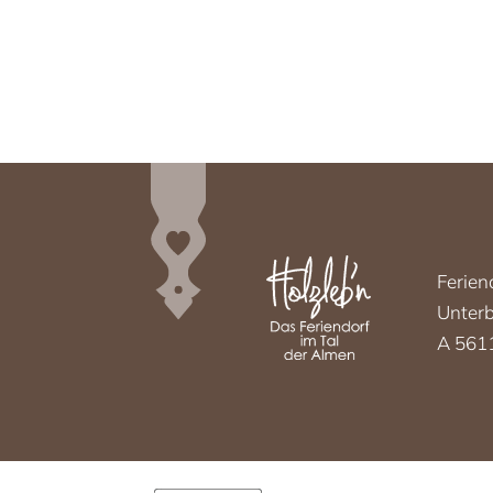
Ferien
Unterb
A 5611