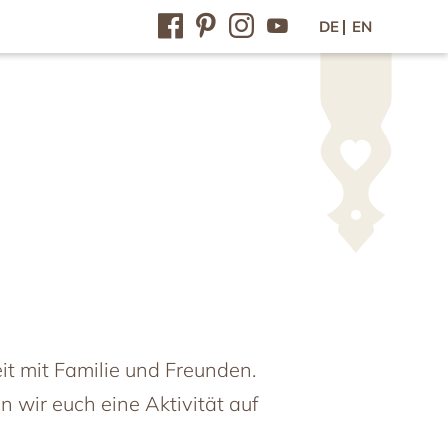
DE
EN
Kontakt / Lage
Kontakt & Anfahrt
Anfrage
Online-Buchung
Gutscheine
Newsletter
Presse
Jobs im Feriendorf
Gewinnspiel
eit mit Familie und Freunden.
en wir euch eine Aktivität auf