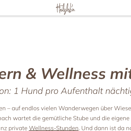
 Familie / Kindern
Wellness & Fitness
uernhof
Wellness im Chalet
by
Wellnessbereich
uer
Massage & Beauty
Fitness im Wald
rn & Wellness mi
chenfahrten
Kulinarik
Frühstück
on: 1 Hund pro Aufenthalt nächti
ür Kinder
Mittag & Abend
 zweit
Waldpicknick
en – auf endlos vielen Wanderwegen über Wiesen
ub
Rezepte
ach wartet die gemütliche Stube und die eigene
t Freunden
Aktiv
nz private
Wellness-Stunden
. Und dann ist da n