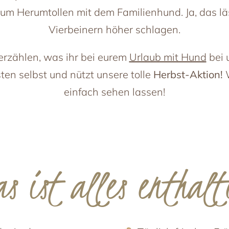
it
Großarl im Sommer
um Herumtollen mit dem Familienhund. Ja, das lä
Großarl im Winter
t Hund
Vierbeinern höher schlagen.
Bauernherbst
au‘-Faktor
Bergadvent
erzählen, was ihr bei eurem
Urlaub mit Hund
bei 
Ausflugsziele
 & Angebote
en selbst und nützt unsere tolle
Herbst-Aktion!
ast-Minute
einfach sehen lassen!
auschalen
as ist alles enthalt