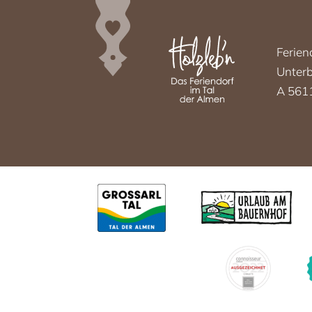
Ferien
Unterb
A 5611