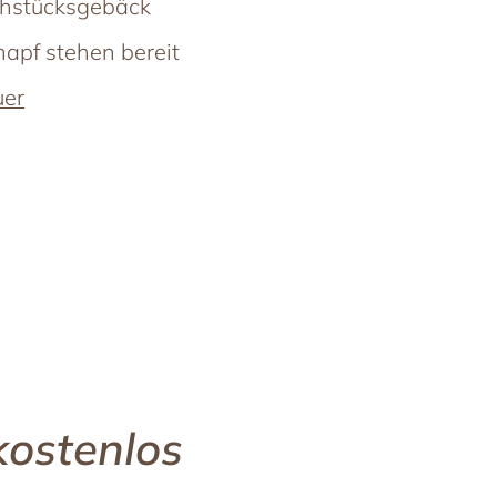
rühstücksgebäck
apf stehen bereit
uer
kostenlos