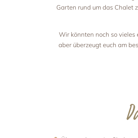
Gemeinsamze
Garten rund um das Chalet z
Ferienwohnungen
Urlaub mi
Die Ferienwohnungen
Ferien mit ‚W
Ausstattung & Leistungen
Wir könnten noch so vieles 
Preisliste
Aktuelles
aber überzeugt euch am best
Aktuelles & L
Angebote & P
D