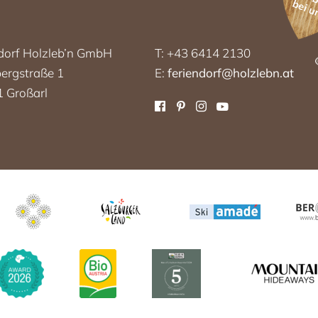
bei u
dorf Holzleb’n GmbH
T: +43 6414 2130
ergstraße 1
E:
feriendorf@holzlebn.at
 Großarl