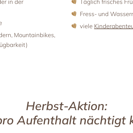
er in der
Täglich frisches F
Fress- und Wassern
e
viele
Kinderabente
dern, Mountainbikes,
ügbarkeit)
Herbst-Aktion:
ro Aufenthalt nächtigt 