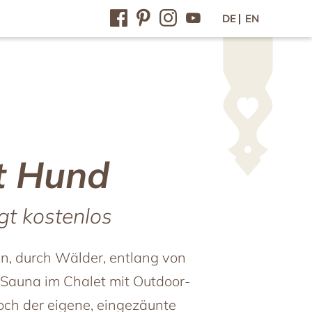
DE
EN
Kontakt / Lage
Kontakt & Anfahrt
Anfrage
Online-Buchung
Gutscheine
t Hund
Newsletter
Presse
gt kostenlos
Jobs im Feriendorf
Gewinnspiel
, durch Wälder, entlang von
 Sauna im Chalet mit Outdoor-
och der eigene, eingezäunte